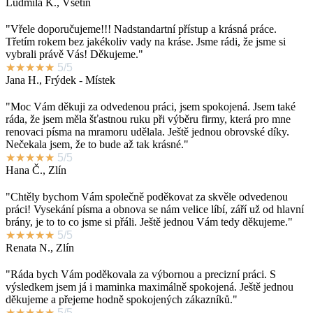
Ludmila K., Vsetín
"Vřele doporučujeme!!! Nadstandartní přístup a krásná práce.
Třetím rokem bez jakékoliv vady na kráse. Jsme rádi, že jsme si
vybrali právě Vás! Děkujeme."
★
★
★
★
★
5/5
Jana H., Frýdek - Místek
"Moc Vám děkuji za odvedenou práci, jsem spokojená. Jsem také
ráda, že jsem měla šťastnou ruku při výběru firmy, která pro mne
renovaci písma na mramoru udělala. Ještě jednou obrovské díky.
Nečekala jsem, že to bude až tak krásné."
★
★
★
★
★
5/5
Hana Č., Zlín
"Chtěly bychom Vám společně poděkovat za skvěle odvedenou
práci! Vysekání písma a obnova se nám velice líbí, září už od hlavní
brány, je to to co jsme si přáli. Ještě jednou Vám tedy děkujeme."
★
★
★
★
★
5/5
Renata N., Zlín
"Ráda bych Vám poděkovala za výbornou a precizní práci. S
výsledkem jsem já i maminka maximálně spokojená. Ještě jednou
děkujeme a přejeme hodně spokojených zákazníků."
★
★
★
★
★
5/5