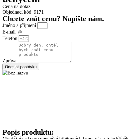
Cena na dotaz.
Objednací kód: 9171
Chcete znát cenu? Napište nám.
Jméno a příjmení
E-mail
Telefon
Zpráva
Odeslat poptávku
Popis produktu:
Montážní sada pro upevnění hřbitovních lamp, váz a fotoskříněk.