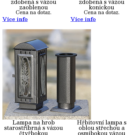
zdobená s vázou
zdobená s vázou
zaoblenou
konickou
Cena na dotaz.
Cena na dotaz.
Více info
Více info
Lampa na hrob
Hřbitovní lampa s
starostříbrná s vázou
oblou střechou a
čtyřbokou
osmibokou vázou