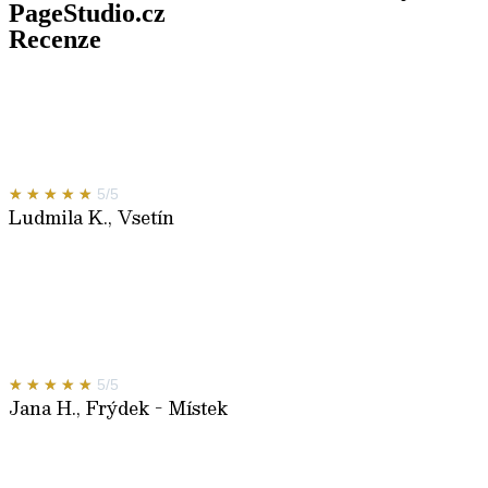
PageStudio.cz
Recenze
"Mohu jen doporučit. Od poptávky až k
samotnému dokončení díla maximální
spokojenost. Kvalita provedené práce hovoří za
vše. Tímto firmě děkuji ještě jednou."
★
★
★
★
★
5/5
Ludmila K., Vsetín
"Vřele doporučujeme!!! Nadstandartní přístup a
krásná práce. Třetím rokem bez jakékoliv vady
na kráse. Jsme rádi, že jsme si vybrali právě Vás!
Děkujeme."
★
★
★
★
★
5/5
Jana H., Frýdek - Místek
"Moc Vám děkuji za odvedenou práci, jsem