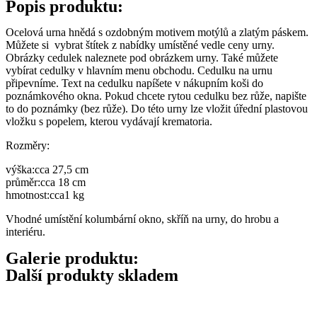
Popis produktu:
Ocelová urna hnědá s ozdobným motivem motýlů a zlatým páskem.
Můžete si vybrat štítek z nabídky umístěné vedle ceny urny.
Obrázky cedulek naleznete pod obrázkem urny. Také můžete
vybírat cedulky v hlavním menu obchodu. Cedulku na urnu
připevníme. Text na cedulku napíšete v nákupním koši do
poznámkového okna. Pokud chcete rytou cedulku bez růže, napište
to do poznámky (bez růže). Do této urny lze vložit úřední plastovou
vložku s popelem, kterou vydávají krematoria.
Rozměry:
výška:
cca 27,5
cm
průměr:
cca
18
cm
hmotnost:
cca
1 kg
Vhodné umístění kolumbární okno, skříň na urny, do hrobu a
interiéru.
Galerie produktu:
Další produkty skladem