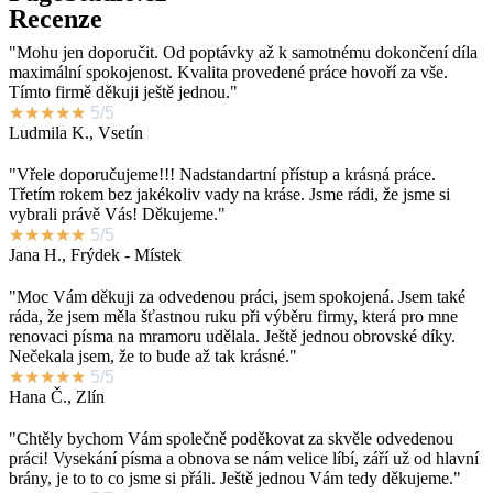
Recenze
"Mohu jen doporučit. Od poptávky až k samotnému dokončení díla
maximální spokojenost. Kvalita provedené práce hovoří za vše.
Tímto firmě děkuji ještě jednou."
★
★
★
★
★
5/5
Ludmila K., Vsetín
"Vřele doporučujeme!!! Nadstandartní přístup a krásná práce.
Třetím rokem bez jakékoliv vady na kráse. Jsme rádi, že jsme si
vybrali právě Vás! Děkujeme."
★
★
★
★
★
5/5
Jana H., Frýdek - Místek
"Moc Vám děkuji za odvedenou práci, jsem spokojená. Jsem také
ráda, že jsem měla šťastnou ruku při výběru firmy, která pro mne
renovaci písma na mramoru udělala. Ještě jednou obrovské díky.
Nečekala jsem, že to bude až tak krásné."
★
★
★
★
★
5/5
Hana Č., Zlín
"Chtěly bychom Vám společně poděkovat za skvěle odvedenou
práci! Vysekání písma a obnova se nám velice líbí, září už od hlavní
brány, je to to co jsme si přáli. Ještě jednou Vám tedy děkujeme."